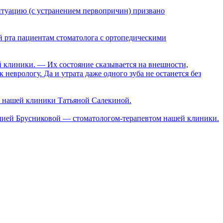
ситуацию (с устранением первопричин) призвано
й рта пациентам стоматолога с ортопедическими
й клиники. — Их состояние сказывается на внешности,
неврологу. Да и утрата даже одного зуба не останется без
ом нашей клиники Татьяной Салекиной.
м Юлией Брусниковой — стоматологом-терапевтом нашей клиники.