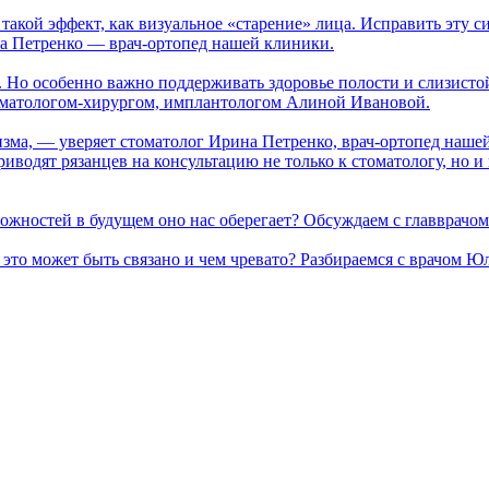
такой эффект, как визуальное «старение» лица. Исправить эту 
на Петренко — врач-ортопед нашей клиники.
. Но особенно важно поддерживать здоровье полости и слизисто
томатологом-хирургом, имплантологом Алиной Ивановой.
изма, — уверяет стоматолог Ирина Петренко, врач-ортопед наше
одят рязанцев на консультацию не только к стоматологу, но и к 
 сложностей в будущем оно нас оберегает? Обсуждаем с главврач
чем это может быть связано и чем чревато? Разбираемся с врачо