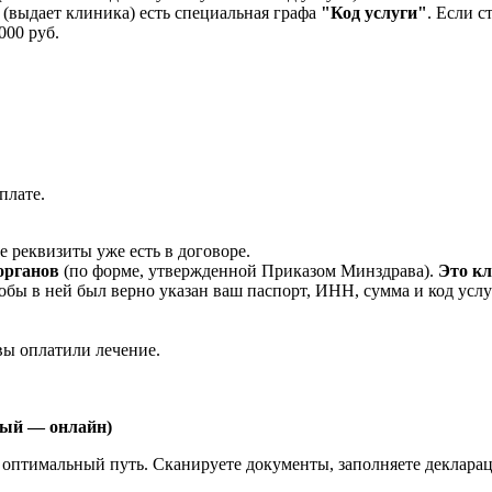
 (выдает клиника) есть специальная графа
"Код услуги"
. Если с
000 руб.
плате.
е реквизиты уже есть в договоре.
 органов
(по форме, утвержденной Приказом Минздрава).
Это кл
тобы в ней был верно указан ваш паспорт, ИНН, сумма и код услуг
 вы оплатили лечение.
рый — онлайн)
о оптимальный путь. Сканируете документы, заполняете деклар