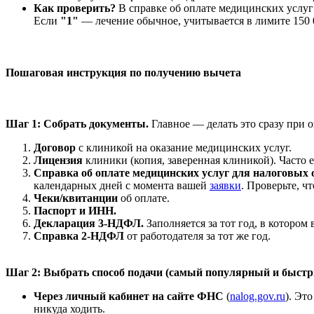
Как проверить?
В справке об оплате медицинских услуг
Если
"1"
— лечение обычное, учитывается в лимите 150 
Пошаговая инструкция по получению вычета
Шаг 1: Собрать документы.
Главное — делать это сразу при о
Договор
с клиникой на оказание медицинских услуг.
Лицензия
клиники (копия, заверенная клиникой). Часто е
Справка об оплате медицинских услуг для налоговых
календарных дней с момента вашей
заявки
. Проверьте, ч
Чеки/квитанции
об оплате.
Паспорт и ИНН.
Декларация 3-НДФЛ.
Заполняется за тот год, в котором
Справка 2-НДФЛ
от работодателя за тот же год.
Шаг 2: Выбрать способ подачи (самый популярный и быст
Через личный кабинет на сайте ФНС
(
nalog.gov.ru
). Эт
никуда ходить.