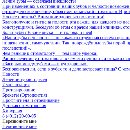
Лечим зубы — освежаем внешность!
При изменениях в состоянии наших зубов и челюсти возможен 
ортопедическое лечение, объясняет рязанский стоматолог Ири
Носите протезы? Внимание здоровью полости рта!
Благополучие и гигиена полости рта важны для каждого из нас
конструкциями. Беседуем об этом с врачом нашей клиники, с
Болят зубы? В зоне риска — и голова, и шея!
«Наши зубы и челюсти — не какая-то отдельная система орган
пищеварении, самочувствии. Так, повреждённые зубы порой прив
последствий».
Чем раньше к стоматологу — тем шире улыбка!
Раннее лечение у стоматолога: в чём его ценность и от каких
«Засоры» между зубами — вред здоровью!
Беспокоиться ли, если в зубах то и дело застревает пища? С 
Новости
Лечение зубов и десен
Имплантация
Протезирование
Брекеты (Ортодонтия)
Профгигиена и отбеливание
Детская стоматология
Хирургия
8 (4912) 20-00-05
Перезвоните мне
Перезвоните мне