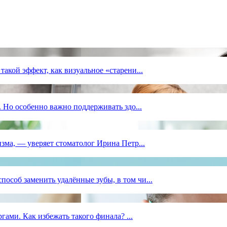
акой эффект, как визуальное «старени...
. Но особенно важно поддерживать здо...
зма, — уверяет стоматолог Ирина Петр...
соб заменить удалённые зубы, в том чи...
гами. Как избежать такого финала? ...