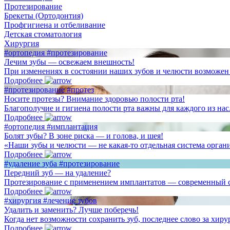
Протезирование
Брекеты (Ортодонтия)
Профгигиена и отбеливание
Детская стоматология
Хирургия
#ортопедия
#протезирование
Лечим зубы — освежаем внешность!
При изменениях в состоянии наших зубов и челюсти возможен т
Подробнее
#протезирование
#протез
Носите протезы? Внимание здоровью полости рта!
Благополучие и гигиена полости рта важны для каждого из нас
Подробнее
#ортопедия
#имплантация
Болят зубы? В зоне риска — и голова, и шея!
«Наши зубы и челюсти — не какая-то отдельная система органи
Подробнее
#удаление зуба
#протезирование
Передний зуб — на удаление?
Протезирование с применением имплантатов — современный спо
Подробнее
#хирургия
#лечение зубов
Удалить и заменить? Лучше поберечь!
Когда нет возможности сохранить зуб, последнее слово за хирур
Подробнее