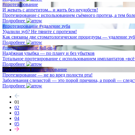
#протезирование
И жевать с аппетитом... и жить без неудобств!
Протезирование с использованием съёмного протеза, а тем боле
Подробнее
#протезирование
#удаление зуба
Удалили зуб? Не тяните с протезом!
Как связаны две стоматологические процедуры — удаление зубо
Подробнее
#протезирование
#all-on-4
Надёжная улыбка — по плану и без убытков
Тотальное протезирование с использованием имплантатов «всё на
Подробнее
#заболевания
#протезирование
Протезирование — не во вред полости рта!
Заболевания слизистой — это порой причина, а порой — следств
Подробнее
01
02
03
04
05