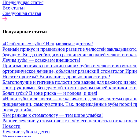
Предыдущая статья
Все статьи
Следующая статья
Популярные статьи
«Особенные» зубы? Исправляем с детства!
Ровный прикус и правильное развитие челюстей закладываются
будущем. Когда необходимо расширение верхней челюсти и как
Лечим зубы — освежаем внешность!
При изменениях в состоянии наших зубов и челюсти возможен 
ортопедическое лечение, объясняет рязанский стоматолог Ири
Носите протезы? Внимание здоровью полости рта!
Благополучие и гигиена полости рта важны для каждого из нас
конструкциями. Беседуем об этом с врачом нашей клиники, с
Болят зубы? В зоне риска — и голова, и шея!
«Наши зубы и челюсти — не какая-то отдельная система орган
пищеварении, самочувствии. Так, повреждённые зубы порой прив
последствий».
Чем раньше к стоматологу — тем шире улыбка!
Раннее лечение у стоматолога: в чём его ценность и от каких
Новости
Лечение зубов и десен