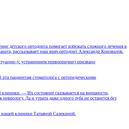
ние детского ортодонта помогает избежать сложного лечения в
арата, рассказывает наш врач-ортодонт Александр Коновалов.
ситуацию (с устранением первопричин) призвано
й рта пациентам стоматолога с ортопедическими
й клиники. — Их состояние сказывается на внешности,
неврологу. Да и утрата даже одного зуба не останется без
ом нашей клиники Татьяной Салекиной.