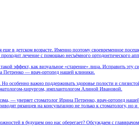
 еще в детском возрасте. Именно поэтому своевременное посеще
 проходит лечение с помощью несъёмного ортодонтического апп
такой эффект, как визуальное «старение» лица. Исправить эту 
на Петренко — врач-ортопед нашей клиники.
. Но особенно важно поддерживать здоровье полости и слизисто
томатологом-хирургом, имплантологом Алиной Ивановой.
изма, — уверяет стоматолог Ирина Петренко, врач-ортопед наше
одят рязанцев на консультацию не только к стоматологу, но и к 
 сложностей в будущем оно нас оберегает? Обсуждаем с главврач