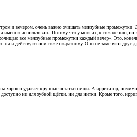
утром и вечером, очень важно очищать межзубные промежутки. Д
а именно использовать. Потому что у многих, к сожалению, он л
очищаю все межзубные промежутки каждый вечер». Это, конечно,
 рта и действуют они тоже по-разному. Они не заменяют друг др
а хорошо удаляет крупные остатки пищи. А ирригатор, помимо 
е доступно ни для зубной щётки, ни для нитки. Кроме того, ирри