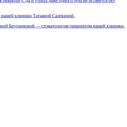
неврологу. Да и утрата даже одного зуба не останется без
ом нашей клиники Татьяной Салекиной.
м Юлией Брусниковой — стоматологом-терапевтом нашей клиники.