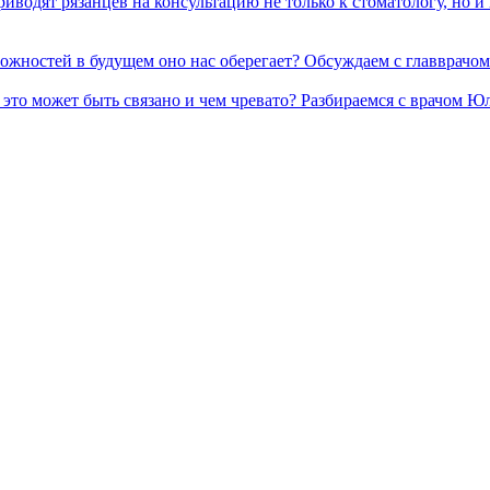
одят рязанцев на консультацию не только к стоматологу, но и к 
 сложностей в будущем оно нас оберегает? Обсуждаем с главврач
чем это может быть связано и чем чревато? Разбираемся с врачо