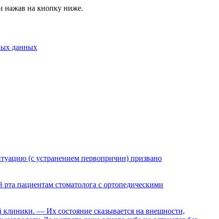
и нажав на кнопку ниже.
ных данных
ситуацию (с устранением первопричин) призвано
й рта пациентам стоматолога с ортопедическими
й клиники. — Их состояние сказывается на внешности,