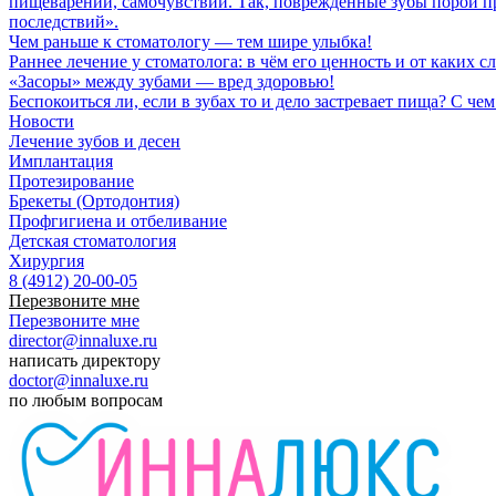
пищеварении, самочувствии. Так, повреждённые зубы порой прив
последствий».
Чем раньше к стоматологу — тем шире улыбка!
Раннее лечение у стоматолога: в чём его ценность и от каких
«Засоры» между зубами — вред здоровью!
Беспокоиться ли, если в зубах то и дело застревает пища? С 
Новости
Лечение зубов и десен
Имплантация
Протезирование
Брекеты (Ортодонтия)
Профгигиена и отбеливание
Детская стоматология
Хирургия
8 (4912) 20-00-05
Перезвоните мне
Перезвоните мне
director@innaluxe.ru
написать директору
doctor@innaluxe.ru
по любым вопросам