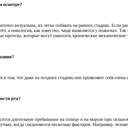
м осмотре?
таточно визуальны, их легко поймать на ранних стадиях. Если р
т, а онкология, как известно, чаще выявляется у пожилых. Так ч
ые протезы, которые могут наносить хронические механические 
евания?
 в том, что даже на поздних стадиях они проявляют себя очень 
лости рта?
ится длительное пребывание на солнце и на морозе при сильном
аях, когда соединяются несколько факторов. Например, человек