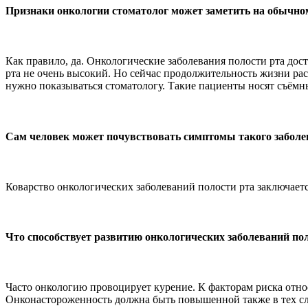
Признаки онкологии стоматолог может заметить на обычно
Как правило, да. Онкологические заболевания полости рта дос
рта не очень высокий. Но сейчас продолжительность жизни растё
нужно показываться стоматологу. Такие пациенты носят съёмн
Сам человек может почувствовать симптомы такого забол
Коварство онкологических заболеваний полости рта заключается
Что способствует развитию онкологических заболеваний по
Часто онкологию провоцирует курение. К факторам риска относ
Онконастороженность должна быть повышенной также в тех случ