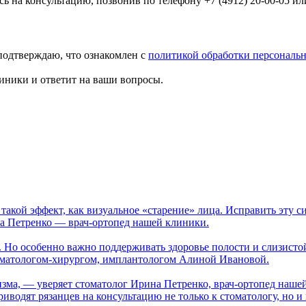
на консультацию, позвонив по телефону +7 (4912) 20-00-05 ил
подтверждаю, что ознакомлен с
политикой обработки персональ
иники и ответит на ваши вопросы.
такой эффект, как визуальное «старение» лица. Исправить эту 
на Петренко — врач-ортопед нашей клиники.
. Но особенно важно поддерживать здоровье полости и слизисто
томатологом-хирургом, имплантологом Алиной Ивановой.
изма, — уверяет стоматолог Ирина Петренко, врач-ортопед наше
одят рязанцев на консультацию не только к стоматологу, но и к 