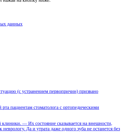
и нажав на кнопку ниже.
ных данных
ситуацию (с устранением первопричин) призвано
й рта пациентам стоматолога с ортопедическими
й клиники. — Их состояние сказывается на внешности,
неврологу. Да и утрата даже одного зуба не останется без