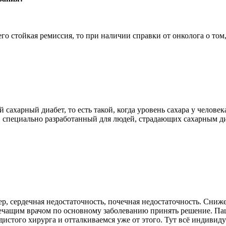
него стойкая ремиссия, то при наличии справки от онколога о то
ахарный диабет, то есть такой, когда уровень сахара у челове
пециально разработанный для людей, страдающих сахарным диаб
р, сердечная недостаточность, почечная недостаточность. Сни
лечащим врачом по основному заболеванию принять решение. Па
дистого хирурга и отталкиваемся уже от этого. Тут всё индиви