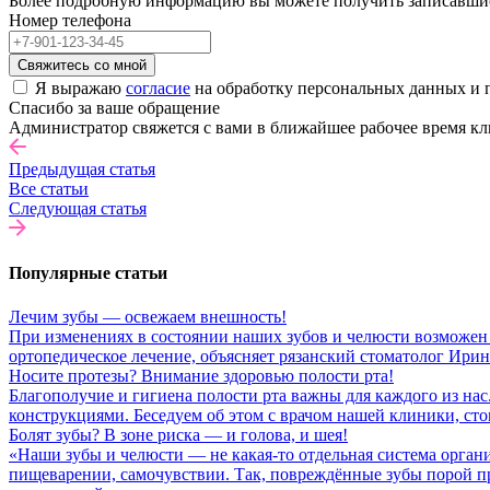
Более подробную информацию вы можете получить записавшись 
Номер телефона
Свяжитесь со мной
Я выражаю
согласие
на обработку персональных данных и 
Спасибо за ваше обращение
Администратор свяжется с вами в ближайшее рабочее время кл
Предыдущая статья
Все статьи
Следующая статья
Популярные статьи
Лечим зубы — освежаем внешность!
При изменениях в состоянии наших зубов и челюсти возможен 
ортопедическое лечение, объясняет рязанский стоматолог Ири
Носите протезы? Внимание здоровью полости рта!
Благополучие и гигиена полости рта важны для каждого из нас
конструкциями. Беседуем об этом с врачом нашей клиники, с
Болят зубы? В зоне риска — и голова, и шея!
«Наши зубы и челюсти — не какая-то отдельная система орган
пищеварении, самочувствии. Так, повреждённые зубы порой прив