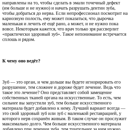
направлены на то, чтобы сделать в эмали точечный дефект
(им больше и не нужно) и начать разрушать дентин зуба,
чтобы добраться до нерва. Если непрофессионал посмотрит на
кариозную полость, ему может показаться, что дырочка
маленькая и лечить её ещё рано, а может, и не нужно пока
вовсе. Некоторым кажется, что врач только зря рассверлит
«практически здоровый зуб». Такое непонимание встречается
сплошь и рядом.
К чему оно ведёт?
Зуб — это орган, и чем дольше вы будете игнорировать его
разрушение, тем сложнее и дороже будет лечение. Ведь что
такое это лечение? Оно представляет собой замещение
собственных тканей органа на искусственные. То есть, чем
сильнее вы запустили зуб, тем больше искусственного
материала будет добавлено к нему. Лучший вариант всегда —
это свой здоровый зуб или зуб с маленькой реставрацией, у
которого нерв сохранён живым. В таком случае он прослужит
максимально долго. Чем больше искусственного материала
добавлено при лечении зуба, тем тщательнее за ним нужно